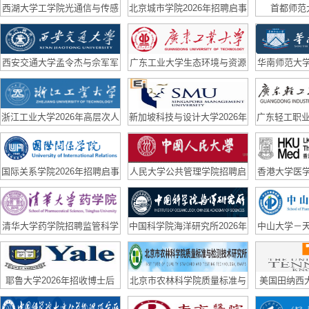
西湖大学工学院光通信与传感
北京城市学院2026年招聘启事
首都师范
实验室（副）研究员招聘启事
西安交通大学孟令杰与佘军军
广东工业大学生态环境与资源
华南师范大
团队联合招聘博后
学院国家优青课题组诚聘博士
队长期招聘
后
浙江工业大学2026年高层次人
新加坡科技与设计大学2026年
广东轻工职业
才招聘公告
招聘
高层次、急
国际关系学院2026年招聘启事
人民大学公共管理学院招聘启
香港大学医
事
队招
清华大学药学院招聘监管科学
中国科学院海洋研究所2026年
中山大学－
方向科研助理、青年学者公告
博士后招聘公告
聘博士后
耶鲁大学2026年招收博士后
北京市农林科学院质量标准与
美国田纳西大学
检测技术研究所招聘合同制科
招2D mater