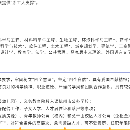
提供“浙工大支撑”。
科学与工程、材料科学与工程、生物工程、环境科学与工程*、药学
机科学与技术*、软件工程、土木工程*、城乡规划学、建筑学、工商
设计学、教育学、法学、公共管理、马克思主义理论、外国语言文
本要求，牢固树立“四个意识”，坚定“四个自信”，具有爱国奉献精神
具有良好的科学精神、职业道德、严谨的学风和团队合作意识，具有较
甲级幼儿园），义务教育阶段入读杭州市公办学校；
决好配偶工作、子女入学、人才居住证和落户等事项；
区优质房源）、青年教师公寓（校内）和莫干山校区人才公寓（免租金
通车”，对符合条件的高层次、急需紧缺人才，可不受资历、任职年限