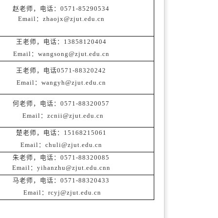
赵老师，电话：0571-85290534
Email：zhaojx@zjut.edu.cn
王老师，电话：13858120404
Email：wangsong@zjut.edu.cn
王老师，电话0571-88320242
Email：wangyh@zjut.edu.cn
何老师，电话：0571-88320057
Email：zcnii@zjut.edu.cn
楚老师，电话：15168215061
Email：chuli@zjut.edu.cn
朱老师，电话：0571-88320085
Email：yihanzhu@zjut.edu.cnn
马老师，电话：0571-88320433
Email：rcyj@zjut.edu.cn