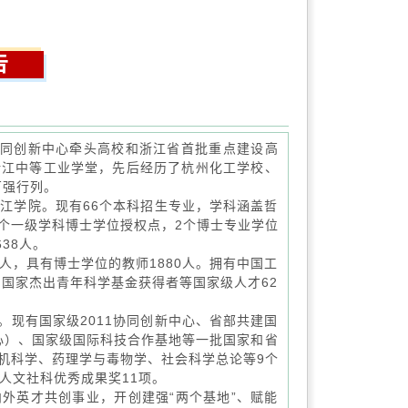
公告
协同创新中心牵头高校和浙江省首批重点建设高
的浙江中等工业学堂，先后经历了杭州化工学校、
百强行列。
江学院。现有66个本科招生专业，学科涵盖哲
3个一级学科博士学位授权点，2个博士专业学位
38人。
人，具有博士学位的教师1880人。拥有中国工
国家杰出青年科学基金获得者等国家级人才62
现有国家级2011协同创新中心、省部共建国
心）、国家级国际科技合作基地等一批国家和省
机科学、药理学与毒物学、社会科学总论等9个
部人文社科优秀成果奖11项。
外英才共创事业，开创建强“两个基地”、赋能