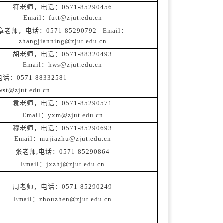
符老师，电话：0571-85290456
Email：futt@zjut.edu.cn
章老师，电话：0571-85290792 Email：
zhangjianning@zjut.edu.cn
胡老师，电话：0571-88320493
Email：hws@zjut.edu.cn
：0571-88332581
wst@zjut.edu.cn
袁老师，电话：0571-85290571
Email：yxm@zjut.edu.cn
穆老师，电话：0571-85290693
Email：mujiazhu@zjut.edu.cn
张老师,电话：0571-85290864
Email：jxzhj@zjut.edu.cn
周老师，电话：0571-85290249
Email：zhouzhen@zjut.edu.cn