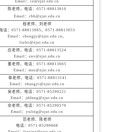
Email：ce@zjut.edu.cn
陈老师，电话：0571-88813810
Email：cbb@zjut.edu.cn
程老师、刘老师
电话：0571-88813985、0571-88813053
Email：chengjy@zjut.edu.cn、
liufei@zjut.edu.cn
应老师，电话：0571-88813524
Email：env@zjut.edu.cn
董老师，电话：0571-88813665
Email：mse@zjut.edu.cn
章老师，电话：0571-88813141
Email：zhangyi@zjut.edu.cn
吴老师，电话：0571-85290221
Email：jddang@zjut.edu.cn
余老师，电话：0571-85290570
Email：yuling@zjut.edu.cn
范老师、陈老师
电话：0571-85290668
Email：fanjing@zjut.edu.cn、