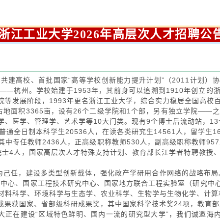
江工业大学2026年高层次人才招聘
共建高校、首批国家“高等学校创新能力提升计划”（2011计划）
—杭州。学校始建于1953年，其前身可以追溯到1910年创立
院等发展阶段，1993年更名浙江工业大学，综合实力稳居全国高校
面积3365亩，设有26个二级学院和1个部，另有独立学院——之
、医学、管理学、艺术学等10大门类。现有9个博士后流动站，1
通全日制本科学生20536人，在读各类研究生14561人，留学生16
中专任教师2436人，正高级职称教师530人，副高级职称教师957
院士4人，国家高层次人才特殊支持计划、教育部长江学者特聘教授、
任，建设多类型创新载体，强化政产学研用合作网络的战略布局。
创新中心、国家工程技术研究中心、国家地方联合工程实验室（研究中
材料科学、环境科学与生态学、农业科学、生物学与生物化学、计算
科研成果获国家、省部级科研成果奖，其中国家科学技术奖24项，教育
在建设“区域特色鲜明、国内一流的研究型大学”，我们诚邀海内