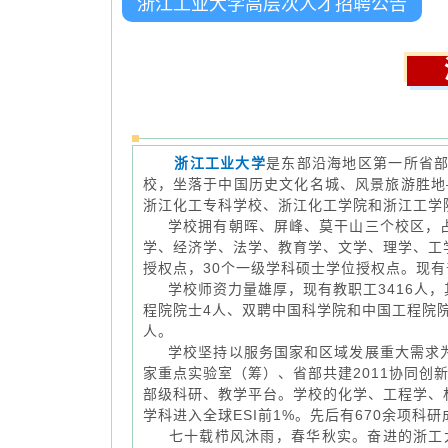
浙江工业大学高层次人才招聘公告
浙
浙江工业大学
是东部沿海地区第一所省部
校，坐落于中国历史文化名城、风景旅游胜地—
浙江化工专科学校、浙江化工学院和浙江工学
学校拥有朝晖、屏峰、莫干山三个校区，占地
学、经济学、法学、教育学、文学、理学、工学
授权点，30个一级学科硕士学位授权点。现有普
学校师资力量雄厚，现有教职工3416人，其
程院院士4人、双聘中国科学院和中国工程院
人。
学校坚持以服务国家和区域发展重大需求为己
家重点实验室（筹）、省部共建2011协同
部级科研、教学平台。学校的化学、工程学、
学科进入全球ESI前1%。先后有670余项
七十载栉风沐雨，春华秋实。奋进的浙工大正