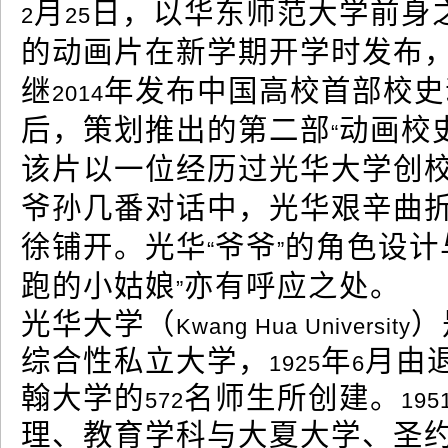
月
日，以华东师范大学前身
2
25
的动画片在新学期开学时发布
继
年发布中国高校首部校史
2014
后，策划推出的第二部
动画校
“
该片以一位经历过光华大学创
爷孙几番对话中，光华艰辛曲
徐铺开。光华
爷爷
的角色设计
“
”
跑的小姑娘
亦有呼应之处。
”
光华大学（
）
Kwang Hua University
综合性私立大学，
年
月由
1925
6
翰大学的
名师生所创建。
572
195
理、教育学科与大夏大学、圣