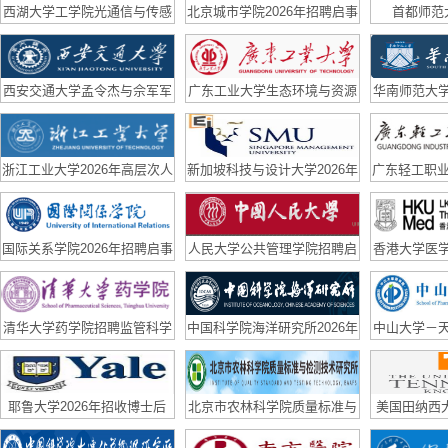
西湖大学工学院光通信与传感
北京城市学院2026年招聘启事
首都师范
实验室（副）研究员招聘启事
西安交通大学孟令杰与佘军军
广东工业大学生态环境与资源
华南师范大
团队联合招聘博后
学院国家优青课题组诚聘博士
队长期招聘
后
浙江工业大学2026年高层次人
新加坡科技与设计大学2026年
广东轻工职业
才招聘公告
招聘
高层次、急
国际关系学院2026年招聘启事
人民大学公共管理学院招聘启
香港大学医
事
队招
清华大学药学院招聘监管科学
中国科学院海洋研究所2026年
中山大学－
方向科研助理、青年学者公告
博士后招聘公告
聘博士后
耶鲁大学2026年招收博士后
北京市农林科学院质量标准与
美国田纳西大学
检测技术研究所招聘合同制科
招2D mater