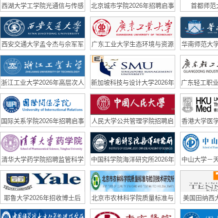
西湖大学工学院光通信与传感
北京城市学院2026年招聘启事
首都师范
实验室（副）研究员招聘启事
西安交通大学孟令杰与佘军军
广东工业大学生态环境与资源
华南师范大
团队联合招聘博后
学院国家优青课题组诚聘博士
队长期招聘
后
浙江工业大学2026年高层次人
新加坡科技与设计大学2026年
广东轻工职业
才招聘公告
招聘
高层次、急
国际关系学院2026年招聘启事
人民大学公共管理学院招聘启
香港大学医
事
队招
清华大学药学院招聘监管科学
中国科学院海洋研究所2026年
中山大学－
方向科研助理、青年学者公告
博士后招聘公告
聘博士后
耶鲁大学2026年招收博士后
北京市农林科学院质量标准与
美国田纳西大学
检测技术研究所招聘合同制科
招2D mater