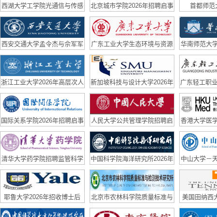
西湖大学工学院光通信与传感
北京城市学院2026年招聘启事
首都师范
实验室（副）研究员招聘启事
西安交通大学孟令杰与佘军军
广东工业大学生态环境与资源
华南师范大
团队联合招聘博后
学院国家优青课题组诚聘博士
队长期招聘
后
浙江工业大学2026年高层次人
新加坡科技与设计大学2026年
广东轻工职业
才招聘公告
招聘
高层次、急
国际关系学院2026年招聘启事
人民大学公共管理学院招聘启
香港大学医
事
队招
清华大学药学院招聘监管科学
中国科学院海洋研究所2026年
中山大学－
方向科研助理、青年学者公告
博士后招聘公告
聘博士后
耶鲁大学2026年招收博士后
北京市农林科学院质量标准与
美国田纳西大学
检测技术研究所招聘合同制科
招2D mater