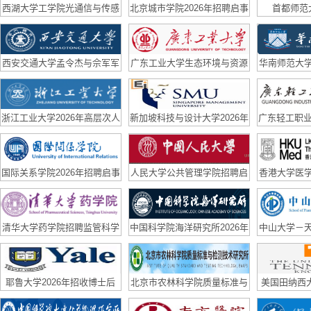
西湖大学工学院光通信与传感
北京城市学院2026年招聘启事
首都师范
实验室（副）研究员招聘启事
西安交通大学孟令杰与佘军军
广东工业大学生态环境与资源
华南师范大
团队联合招聘博后
学院国家优青课题组诚聘博士
队长期招聘
后
浙江工业大学2026年高层次人
新加坡科技与设计大学2026年
广东轻工职业
才招聘公告
招聘
高层次、急
国际关系学院2026年招聘启事
人民大学公共管理学院招聘启
香港大学医
事
队招
清华大学药学院招聘监管科学
中国科学院海洋研究所2026年
中山大学－
方向科研助理、青年学者公告
博士后招聘公告
聘博士后
耶鲁大学2026年招收博士后
北京市农林科学院质量标准与
美国田纳西大学
检测技术研究所招聘合同制科
招2D mater