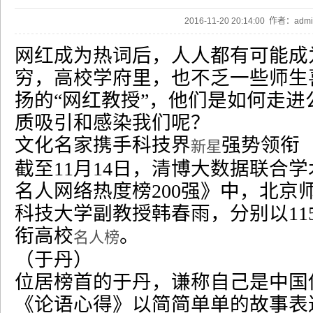
2016-11-20 20:14:00 作者：ad
网红成为热词后，人人都有可能成
穷，高校学府里，也不乏一些师生
扬的
“
网红教授
”
，他们是如何走进
质吸引和感染我们呢？
文化名家携手科技界
强势领衔
新星
截至
11
月
14
日，清博大数据联合学
名人网络热度榜
200
强》中，北京
科技大学副教授韩春雨，分别以
11
衔高校
。
名人榜
（于丹）
位居榜首的于丹，谦称自己是中国
《论语心得》以简简单单的故事表