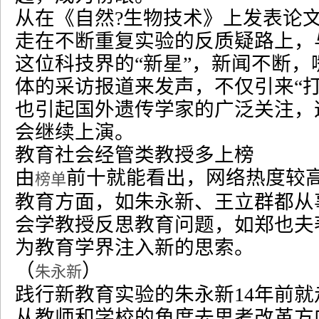
从在《自然
?
生物技术》上发表论
走在不断重复实验的反质疑路上，
这位科技界的
“
新星
”
，新闻不断，
体的采访报道来发声，不仅引来
“
也引起国外遗传学家的广泛关注，
会继续上演。
教育社会经管类教授多上榜
由
前十就能看出，网络热度较
榜单
教育方面，如朱永新、王立群都从
会学教授反思教育问题，如郑也夫
为教育学界注入新的思索。
（
）
朱永新
践行新教育实验的朱永新
14
年前就
从教师和学校的角度去思考改革方