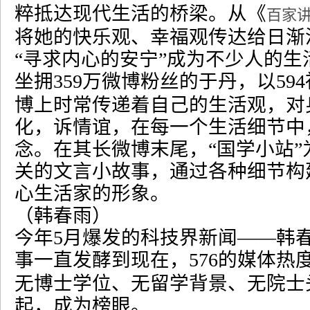
粹抵达现代生活的桥梁。从《
百家
将她的快乐观、幸福观传达给日渐
“
寻求内心的安宁
”
成为不少人的生
坐拥
359
万微博粉丝的于丹，以
594
博上时常传递着自己的生活观，对
化，诉情谊，在每一个生活细节中
念。在其长微博末尾，
“
国学小站
”
关的文言小故事，通过各种细节构
心生活家的形象。
（韩春雨）
今年
5
月爆发的科技界新闻
――
韩
事一直发酵到现在，
576
的媒体热
无博士学位、无留学背景、无院士
起，成为榜眼。