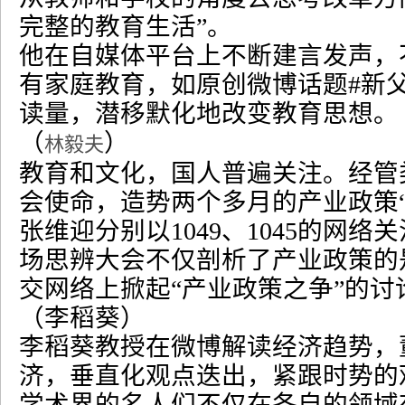
完整的教育生活
”
。
他在自媒体平台上不断建言发声，
有家庭教育，如原创微博话题
#
新
读量，潜移默化地改变教育思想。
（
）
林毅夫
教育和文化，国人普遍关注。经管
会使命，造势两个多月的产业政策
张维迎分别以
1049
、
1045
的网络关
场思辨大会不仅剖析了产业政策的
交网络上掀起
“
产业政策之争
”
的讨
（李稻葵）
李稻葵教授在微博解读经济趋势，
济，垂直化观点迭出，紧跟时势的
学术界的名人们不仅在各自的领域