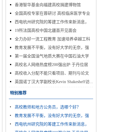
香港智华基金向福建高校捐建博物馆
全国高校专家在蓉研讨 高校临床医学专业
西电杭州研究院的筹建工作传来新消息，
怎...
19所法国高校中国北疆首开见面会
多...
全力办好一流工程教育 加速培养卓越工科
教育发展不平衡，没有好大学的无奈，强
人...
第一届全国油气地质大赛在中国石油大学
如...
高校名人网络热度榜200强出炉 于丹位居
（...
高校收入分配不能只看项目、期刊与论文
榜...
英国诺丁汉大学副校长Kevin Shakesheff访...
特别推荐
高校教师和地方公务员，选哪个好？
教育发展不平衡，没有好大学的无奈，强
西电杭州研究院的筹建工作传来新消息，
如...