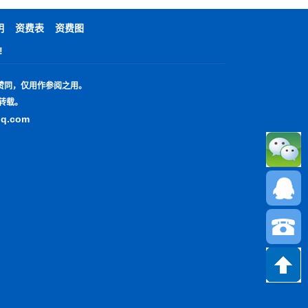
明
资费表
资费图
!
赞同，仅用作参阅之用。
转载。
qq.com
13