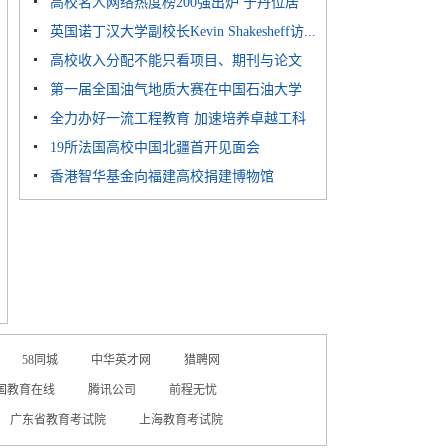
高校名人网络热度榜200强出炉 于丹位居
多...
英国诺丁汉大学副校长Kevin Shakesheff访...
榜...
高校收入分配不能只看项目、期刊与论文
第一届全国油气地质大赛在中国石油大学
全力办好一流工程教育 加速培养卓越工科
（...
19所法国高校中国北疆首开见面会
人...
香港智华基金向福建高校捐建博物馆
58同城
中华英才网
猎聘网
国教育在线
腾讯公司
前程无忧
广东省教育考试院
上海教育考试院