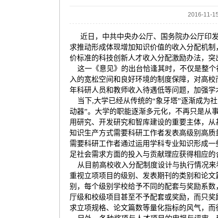
2016-11-
近日，中共中央办公厅、国务院办公厅印
求推动形成体现增加知识价值的收入分配机制
价标准的科技创新人才收入分配激励办法，突
这一《意见》的出台恰逢其时，不仅是整个
入的宽松空间和良好环境的制度保障，对高校
年科研人员和教师收入待遇低等问题，加强学
当下
,
大学已经从传统的
“
象牙塔
”
逐渐成为社
动器
”
。大学的职能逐渐多元化，不再只是从
用研究、开发研究和智库建设的重要主体，从
知识生产方式需要科研工作者发表高级别高质
需要科研工作者通过运用学科专业知识形成一
足社会需求方面的投入与贡献理应获得相应的
从目前高校收入分配制度设计与执行情况来
重视立项项目的级别、发表期刊的类别和论文
别，每个级别学校给予不同的配套与奖励系数
厅级和校级项目甚至不予配套或奖励，而只奖
求立项规格、论文篇数等量化指标的风气，而