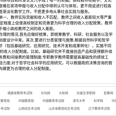
科研项目和所发论文几乎成了唯一的依据。高校教师在教学、文化
很难在奖项申报与收入分配中得到认可与体现，更不用说进行较高
逐渐淡化教学工作，不愿更多地从事社会实践与服务。
单一、教师实际贡献和收入不匹配、教师之间收入差距较大等严重
定程度上促使高校制定和完善更为科学合理的收入分配政策，教师
于缩小高校教师之间的收入差距。
合理的情况
,
首先应做好统筹，即统筹教学、科研、社会服务以及学
制度设计中来。其次
,
要进行分类管理与施策
,
根据自然科学和哲学
节（包括基础研究、应用研究、技术开发和成果转化），实施不同
的收入分配制度。比如，基础研究并不直接创造产品和获得额外收
务费和间接费的管理制度
;
专职教学教师需要提高基础性的绩效工
励力度
;
对于哲学社会科学的应用研究，可以根据政府决策咨询的智
构建更为合理的收入分配制度。
福建省教育考试院
拉勾网
大街网
应届生求职网
赶集网
市教育局
中国教育部
中国教育考试网
清华大学
科学网
中
育考试院
山西招生考试网
山东省教育招生考试院
辽宁教育考试院