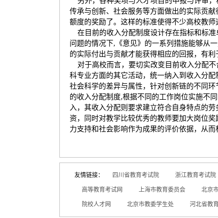
另外，各种奖项与人才项目的申报与评审，
传承与创新、社会服务等方面做出的实际贡献
额度的奖励了。这样的标准使得不少高校教师
在目前的收入分配制度设计存在指标和标准
问题的情况下
,
《意见》的一系列措施能够从一
的实际付出与贡献才能获得相应的回报，有利
对于高校而言，要切实改变目前收入分配不
科专业方面的其它活动，统一纳入到收入分配
社会科学的差异与属性，针对创新链的不同环
的收入分配制度
,
根据不同的工作岗位实施不同
入，其收入分配则要求建立符合自身特点的劳
资，同时对教学比较优秀的教师要加大岗位奖
力支持和社会影响作为成果的评价依据，从而
友情链接：
四川省教育考试院
浙江教育考试院
高等教育考试网
上海市教育委员会
北京
院校人才网
北京市教委学生处
河北省教