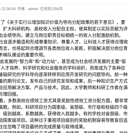
15 22:36:00 作者：admin 已浏览
1356次
发了《关于实行以增加知识价值为导向分配政策的若干意见》，要
，扩大科研机构、高校收入分配自主权，使其制定以实际贡献为评
出业绩导向，建立与岗位职责目标相统一的收入分配激励机制。
社会逐步酿造和形成尊重知识、尊重人才、让科技人才获得合理收
而言，也将起到合理调节各类岗位收入差距，积极解决部分岗位青
术梯队建设的重要作用。
会发展的
“
智力库
”
和
“
动力站
”
，甚至成为社会经济发展的主要
“
驱
事人才培养、科学研究和社会服务的学科组织，而是成为了各种应
基础研究的学科导向逐渐转移到应用开发研究的问题导向。前一种
量的期刊论文，发布自己的研究发现和成果，后一种知识生产方式
些应用解决方案、产品与技术。因此，大学教师和科研工作者在满
合理回报。
看，多数高校在绩效工资尤其是奖励性绩效工资分配方面，都非常
篇数。例如，科研项目分为国家级、省部级、市厅级和校级四个级
，级别越高，系数越高，获得收入就越多。有的学校对省部级、市
励国家级项目。这种过于重视项目级别的奖励机制容易导致盲目追
往往忽略了项目最终的完成质量与取得成果。