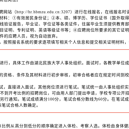
http://hr.hbmzu.edu.cn:3207）进行在线报名，在线
下材料：①有效居民身份证；②本、硕、博学历、学位证书（国外取
线验证报告，毕业证、学位证等各类证件，往届毕业生须提供教育
目证明、专利证明、英语等级证书等；④应聘岗位所要求的其它证
件的应聘人员，视为自动放弃。
求，按照报名系统的要求逐项填写相关个人信息和提交相关证明材料
进行，具体工作由湖北民族大学人事处组织。面试时，各教学单位
员的资格、条件及其材料进行初步审核，初审合格者应在规定时间到
予笔试，直接进入面试，其他岗位须进行笔试。笔试统一由人事处组织
达不到开考比例的招聘岗位，可由用人部门提出申请，学校专项公开
另行通知。笔试成绩满分100分，笔试合格分数线为60分。在笔试
实际笔试合格人数确定。
1:1比例从高分到低分的顺序确定进入体检、考察人选。体检由身体