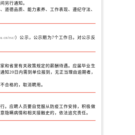
时间另行通知。
想、道德品质、能力素养、工作表现、遵纪守法、
）公示，公示期为7个工作日。对公示反
u.cn/rsc/
国家和省里有关政策规定的薪酬待遇。应届毕业生
通知20日内需到单位报到，无正当理由逾期者，
；不合格的，取消聘用。
执行。应聘人员要自觉服从防疫工作安排，积极做
故意隐瞒病情和相关接触史的，依法追究责任。