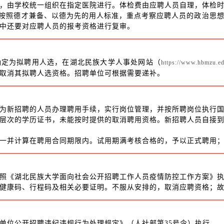
，由学校统一组织在指定医院进行。体检费由应聘人员自理，体检
作按照德才兼备、以德为先的用人标准，重点考察应聘人员的政治思
中还要对应聘人员的报考资格进行复审。
确定为拟聘用人选，在湖北民族大学人事处网站（
https://www.hbmzu.ed
取消其拟聘人选资格。招聘单位可根据需要递补。
为新招聘的人员办理聘用手续，实行岗位管理，并按所聘岗位执行
层次的学历证书，未能按时提供的取消聘用资格。新招聘人员自接到
一并计算在聘用合同期限内。试用期满考核合格的，予以正式聘用
照《湖北民族大学面向社会公开招聘工作人员疫情防控工作方案》
健康码、行程码及相关必要证明。不服从安排的，取消应聘资格；
单位公开招聘违纪违规行为处理规定》（人社部第35号令）执行。