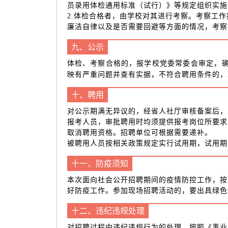
员录用体检通用标准（试行）》等规定组织实施
2.体检合格者，由学校对其进行考察。考察工
廉洁自律以及是否需要回避等方面的情况，考察
九、公示
体检、考察合格的，报学校党委常委会审定，
映有严重问题并查有实据，不符合聘用条件的，
十、聘用
对公示期满无异议的，经省人社厅审核备案后，
报考人员，审批聘用时均须提供报考岗位所要求
取消聘用资格。招聘单位可根据需要递补。
被聘用人员按相关政策规定实行试用期，试用期
十一、防疫须知
本次面向社会公开招聘期间的疫情防控工作，按
好防疫工作。参加现场招聘活动的，要出具绿色
十二、违纪违规处理
对招聘过程中违纪违规行为的处理，按照《事业