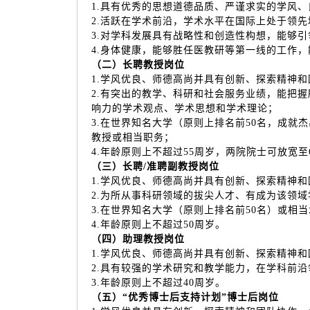
1.具有优秀的思想道德品质、严谨求实的学风
2.活跃在学术前沿，学术水平在国际上处于领
3.对学科发展具有战略性和创造性构想，能够
4.身体健康，能够胜任医教研等第一线的工作
（二）长聘教授岗位
1.学风优良、师德高尚并具有创新、探索精神
2.有突出的教学、科研和社会服务业绩，能把
响力的学术观点、学术思想和学术理论；
3.在世界知名大学（原则上排名前50名，成
教授或相当职务；
4.年龄原则上不超过55周岁，两院院士可放宽至
（三）长聘/准聘副教授岗位
1.学风优良、师德高尚并具有创新、探索精神
2.为所从事科研领域的拔尖人才、有成为该领
3.在世界知名大学（原则上排名前50名）或相
4.年龄原则上不超过50周岁。
（四）助理教授岗位
1.学风优良、师德高尚并具有创新、探索精神
2.具有较强的学术研究和教学能力，在学科前
3.年龄原则上不超过40周岁。
（五）“优秀博士后支持计划”博士后岗位