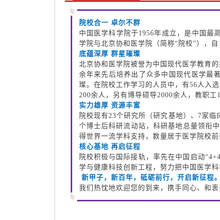
院校合一 卓尔不群
中国医学科学院于1956年成立，是中国
学院与北京协和医学院（简称“院校”），自
底蕴深厚 群星璀璨
北京协和医学院被誉为中国现代医学教育的
余年来先后培养出了众多中国现代医学最
璨。在院校工作学习的人员中，有56人入
200余人，另有博导硕导2000余人，教职工1
实力雄厚 资源丰富
院校现有23个研究所（研究基地）、7家临
个博士后科研流动站，科研基地总量领衔中
得世界一流学科支持，数量居于医学院校前
核心基地 再启征程
院校积极与国际接轨，率先在中国启动“4
学与健康科技创新工程，努力把中国医学科
新甲子，新百年，砥砺前行，开启新征程
我们热忱地欢迎您的到来，携手同心、和衷