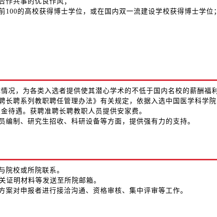
、合作共事的优良作风；
前100的高校获得博士学位，或在国内双一流建设学校获得博士学位
体情况，为各类入选者提供使其潜心学术的不低于国内名校的薪酬福
准聘长聘系列教职聘任管理办法》有关规定，依据入选中国医学科学
积金待遇。获聘准聘长聘教职人员提供安家费。
人员编制、研究生招收、科研设备等方面，提供强有力的支持。
可与院校或所院联系。
相关证明材料等发送至所院邮箱。
作方案对申报者进行接洽沟通、资格审核、集中评审等工作。