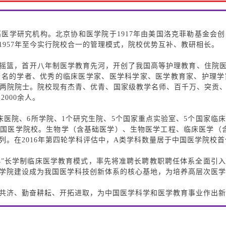
最高医学研究机构。北京协和医学院于1917年由美国洛克菲勒基金会
1957年至今实行院校合一的管理模式，院校优势互补、教研相长。
摇篮，首开八年制医学教育先河，开创了我国高等护理教育、住院
著名的学者、优秀的临床医学家、医学科学家、医学教育家、护理学
选两院院士。院校现有杰青、优青、国家级教学名师、百千万、突贡
2000余人。
床医院、6所学院、1个研究生院、5个国家重点实验室、5个国家临
国医学院校。生物学（含基础医学）、生物医学工程、临床医学（
列。在2016年第四轮学科评估中，A类学科数量居于中国医学院校首
+4”长学制临床医学教育模式，率先将准聘长聘教职聘任体系全面引
学院建设成为我国医学科技创新体系的核心基地，为培养高层次医学
。
共济、勤奋耕耘、开拓进取，为中国医学科学和医学教育事业作出新