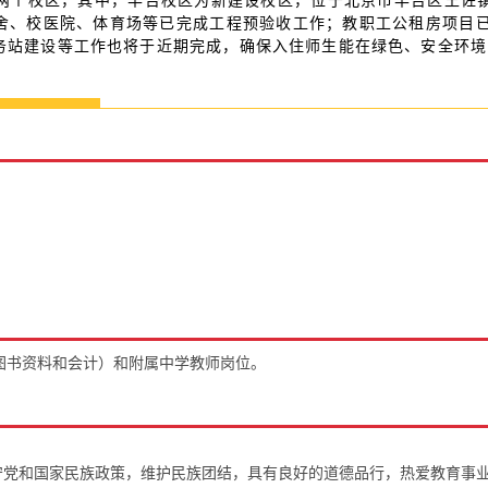
个校区，其中，丰台校区为新建设校区，位于北京市丰台区王佐镇
舍、校医院、体育场等已完成工程预验收工作；教职工公租房项目已于
务站建设等工作也将于近期完成，确保入住师生能在绿色、安全环境
图书资料和会计）和附属中学教师岗位。
守党和国家民族政策，维护民族团结，具有良好的道德品行，热爱教育事