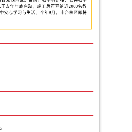
青龙湖地区。目前，教学科研楼、公共教学
去年年底启动，竣工后可容纳近2000名教
中安心学习与生活。今年9月，丰台校区即将
业。