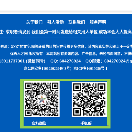
关于我们
引人活动
联系我们
服务声明
注: 求职者请发到,我们会第一时间发送给相关用人单位,成功率会大大提高
"
来源：
XXX"
的文字
/
图等转载的目的旨在传播更多信息，其内容真实性和观点不一定
优秀人才网 版权所有 本网站所有资讯内容、广告信息，未经书面同意，不得
3911737301 (微信同号)
QQ: 604276924 QQ邮箱：604276924@
京公网安备11010502054943号
；
京ICP备16015086号-1