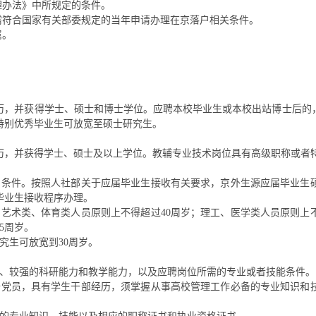
理办法》中所规定的条件。
需符合国家有关部委规定的当年申请办理在京落户相关条件。
属。
历，并获得学士、硕士和博士学位。应聘本校毕业生或本校出站博士后的
特别优秀毕业生可放宽至硕士研究生。
历，并获得学士、硕士及以上学位。教辅专业技术岗位具有高级职称或者
条件。按照人社部关于应届毕业生接收有关要求，京外生源应届毕业生硕
毕业生接收程序办理。
艺术类、体育类人员原则上不得超过40周岁；理工、医学类人员原则上
5周岁。
究生可放宽到30周岁。
平、较强的科研能力和教学能力，以及应聘岗位所需的专业或者技能条件。
备党员，具有学生干部经历，须掌握从事高校管理工作必备的专业知识和