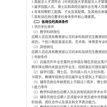
2.高层次人才须符合《中央民族大学高层次人才管
3.留学回国人员、博士后和高校应届毕业生等人员
4.非本校教职工配偶、子女及其配偶，及其他近亲
5.具有适应岗位要求的身体条件和心理素质。
（二）各岗位的具体条件
1.学历学位条件
（1）教学科研岗位
应聘人员应具有教育部认可的本科和研究生教育经
经历。个别少数民族语言类、艺术类、体育类专业
（2）其他岗位
应聘人员应具有教育部认可的本科及研究生教育经
2.年龄条件
（1）应届京外毕业生需符合申请办理在京就业落户
两年择业期内未就业的毕业生，经核准后可按应届
（2）留学归国、博士后、京内调入的人文社科类、
30周岁。教辅专技岗位非应届毕业生原则上不超过3
（3）辅导员岗位年龄原则上不超过27周岁，博士研
3.能力条件
（1）教学科研岗位应聘人员应具有较高的学术水
（2）辅导员岗位应聘人员须是中共党员或中共预
织协调、团队合作以及语言和文字表达能力。