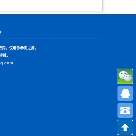
!
赞同，仅用作参阅之用。
转载。
qq.com
13