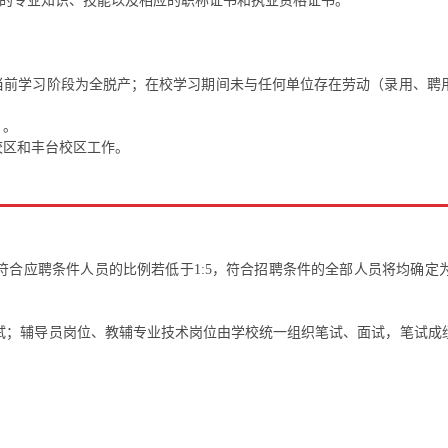
求的专业知识、技能以及相应的职称证书和执业资格证书。
。
，当前学习阶段为全脱产；在校学习期间未与任何单位存在劳动（录用、聘
）。
校区和丰台校区工作。
符合应聘条件人员的比例若低于1:5，符合招聘条件的全部人员将均确定
试；辅导员岗位、教辅专业技术岗位由学校统一组织笔试、面试，笔试成绩