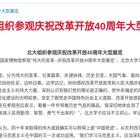
年大型展览
组织参观庆祝改革开放40周年大
北大组织参观庆祝改革开放40周年大型展览
家博物馆参观“伟大的变革--庆祝改革开放40周年大型展览”，北京大
，分为伟大的变革、壮美篇章、关键抉择、历史巨变、大国气象、面向未
员纷纷驻足，边听边看，边学边记，纷纷感叹改革开放是党和人民大踏步
社会主义的伟大力量，深刻认识到我们党的理论是正确的、党中央确定的
代化建设的光明前景，坚定了跟党走中国特色社会主义道路、改革开放道
悦在参观完后表示，看着一件件带着历史气息的展品，我深切地体会到了习
各族人民用勤劳、智慧、勇气干出来的！”，北大学子应当不忘初心，牢
认为，四十年来取得的伟大成就确实可以称得上是“中国奇迹”，从农村改
是马克思主义在中国的又一次成功运用。“我们学习马克思主义，应当深