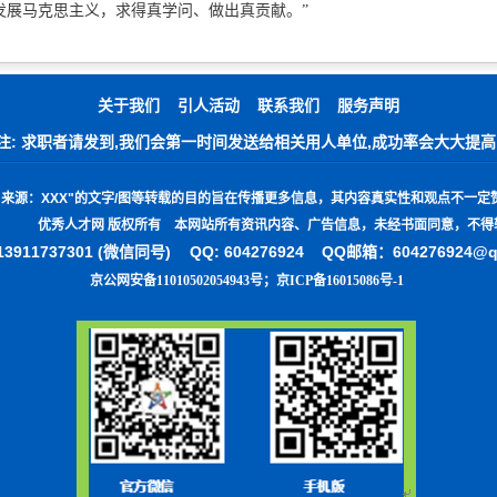
发展马克思主义，求得真学问、做出真贡献。”
关于我们
引人活动
联系我们
服务声明
注: 求职者请发到,我们会第一时间发送给相关用人单位,成功率会大大提高
"
来源：
XXX"
的文字
/
图等转载的目的旨在传播更多信息，其内容真实性和观点不一定
优秀人才网 版权所有 本网站所有资讯内容、广告信息，未经书面同意，不得
3911737301 (微信同号)
QQ: 604276924 QQ邮箱：604276924@
京公网安备11010502054943号
；
京ICP备16015086号-1