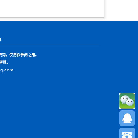
!
赞同，仅用作参阅之用。
转载。
qq.com
13