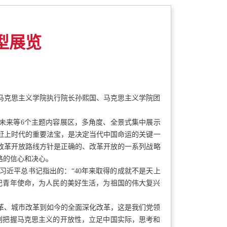
型展览
学马克思主义学院执行院长孙熙国、马克思主义学院团
来等6个主题内容展区，多角度、全景式集中展示
赶上时代的重要法宝，是决定当代中国命运的关键一
改革开放路线方针是正确的、改革开放的一系列战略
路的信心和决心。
近平总书记指出的：“40年来取得的成就不是天上
记青年使命，为人民的美好生活，为祖国的伟大复兴
革、城市改革到如今的全面深化改革，这是我们党领
刻把握马克思主义的开放性，立足中国实际，思考和