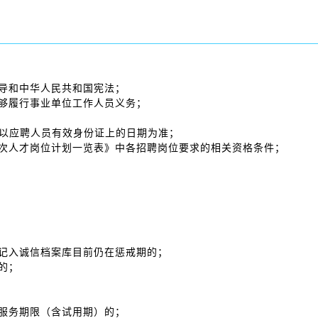
领导和中华人民共和国宪法；
能够履行事业单位工作人员义务；
龄以应聘人员有效身份证上的日期为准；
层次人才岗位计划一览表》中各招聘岗位要求的相关资格条件；
被记入诚信档案库目前仍在惩戒期的；
的；
低服务期限（含试用期）的；