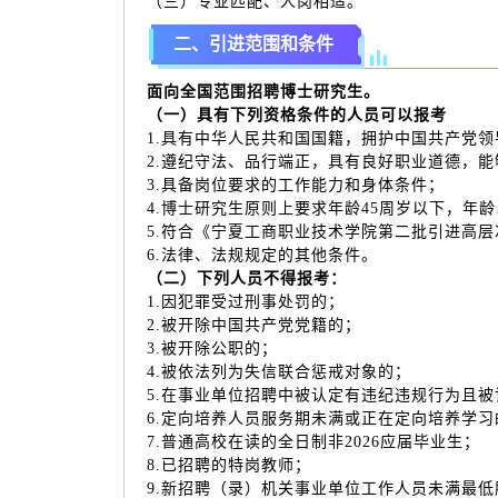
（三）专业匹配、人岗相适。
二、引进范围和条件
面向全国范围招聘博士研究生。
（一）具有下列资格条件的人员可以报考
1.具有中华人民共和国国籍，拥护中国共产党
2.遵纪守法、品行端正，具有良好职业道德，
3.具备岗位要求的工作能力和身体条件；
4.博士研究生原则上要求年龄45周岁以下，年
5.符合《宁夏工商职业技术学院第二批引进高
6.法律、法规规定的其他条件。
（二）下列人员不得报考：
1.因犯罪受过刑事处罚的；
2.被开除中国共产党党籍的；
3.被开除公职的；
4.被依法列为失信联合惩戒对象的；
5.在事业单位招聘中被认定有违纪违规行为且
6.定向培养人员服务期未满或正在定向培养学习
7.普通高校在读的全日制非2026应届毕业生；
8.已招聘的特岗教师；
9.新招聘（录）机关事业单位工作人员未满最