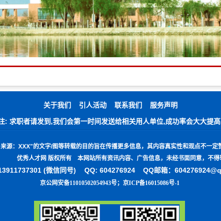
关于我们
引人活动
联系我们
服务声明
注: 求职者请发到,我们会第一时间发送给相关用人单位,成功率会大大提高
"
来源：
XXX"
的文字
/
图等转载的目的旨在传播更多信息，其内容真实性和观点不一定
优秀人才网 版权所有 本网站所有资讯内容、广告信息，未经书面同意，不得
3911737301 (微信同号)
QQ: 604276924 QQ邮箱：604276924@
京公网安备11010502054943号
；
京ICP备16015086号-1