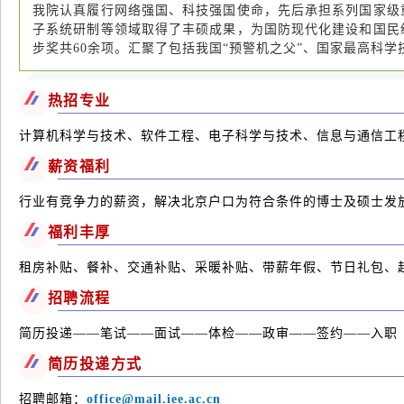
我院认真履行网络强国、科技强国使命，先后承担系列国家级
子系统研制等领域取得了丰硕成果，为国防现代化建设和国民
步奖共60余项。汇聚了包括我国“预警机之父”、国家最高科
热招专业
计算机科学与技术、软件工程、电子科学与技术、信息与通信工
薪资福利
行业有竞争力的薪资，解决北京户口为符合条件的博士及硕士发
福利丰厚
租房补贴、餐补、交通补贴、采暖补贴、带薪年假、节日礼包、
招聘流程
简历投递——笔试——面试——体检——政审——签约——入职
简历投递方式
招聘邮箱：
office@mail.iee.ac.cn