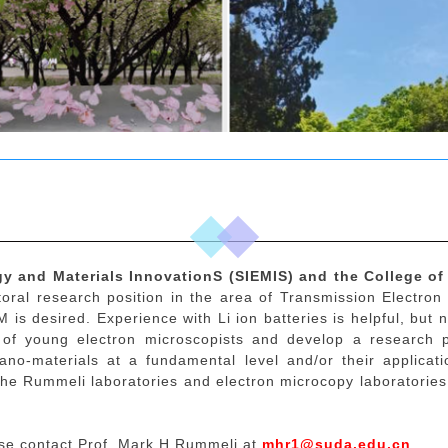
gy and Materials InnovationS (SIEMIS) and the College of
ctoral research position in the area of Transmission Electr
 is desired. Experience with Li ion batteries is helpful, but n
of young electron microscopists and develop a research 
ano-materials at a fundamental level and/or their applicati
f the Rummeli laboratories and electron microcopy laboratories
e contact Prof. Mark H Rummeli at
mhr1@suda.edu.cn
.