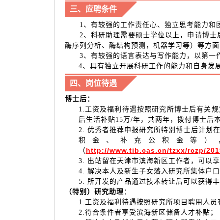
三、应聘条件
1、有较强的工作责任心、独立思考能
2、科研助理需要硕士学位以上，申请博士
酶序列分析、酶结构预测，机器学习等）
3、有较强的语言表达与写作能力，以第
4、具有独立开展科研工作的能力和自身发
四、岗位待遇
博士后：
1.工资及福利待遇按照研究所博士后有关
后生活补贴15万/年，共两年，拨付博士后
2. 优秀者推荐申报研究所特别博士后计划
积金、补充公积金等）
http://www.tib.cas.cn/tzxx/rczp/2
（
3. 出站留在天津市滨海新区工作者，可以
4. 解决本人及新生子女落入研究所集体
5. 所开发的产品通过技术转让后可以获得
（特别）研究助理
：
1.工资及福利待遇按照研究所项目聘用人
2.符合条件者享受滨海新区储备人才补贴；