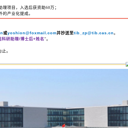
；
助理项目，入选后获资助60万；
额外的产业化提成。
cn
yoshion@foxmail.com
tib_zp@tib.cas.cn
或
并抄送至
。
科研助理
/
博士后
+
姓名
组
”。
通知面试。
为止。