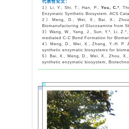
代表性论文：
1）Li, Y.; Shi, T.; Han, P.;
You, C.*
, Th
Enzymatic Synthetic Biosystem. ACS Ca
2）Meng, D.; Wei, X.; Bai, X.; Zho
Biomanufacturing of Glucosamine from S
3）Wang, W., Yang, J., Sun, Y.*, Li, Z.*
mediated C-C Bond Formation for Bioma
4）Meng, D., Wei, X., Zhang, Y.-H. P. J
synthetic enzymatic biosystems for bio
5）Bai, X., Meng, D., Wei, X., Zhou, X.,
synthetic enzymatic biosystem, Biotech