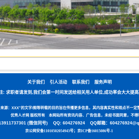
关于我们
引人活动
联系我们
服务声明
注: 求职者请发到,我们会第一时间发送给相关用人单位,成功率会大大提高
"
来源：
XXX"
的文字
/
图等转载的目的旨在传播更多信息，其内容真实性和观点不一定
优秀人才网 版权所有 本网站所有资讯内容、广告信息，未经书面同意，不得
3911737301 (微信同号)
QQ: 604276924 QQ邮箱：604276924@
京公网安备11010502054943号
；
京ICP备16015086号-1