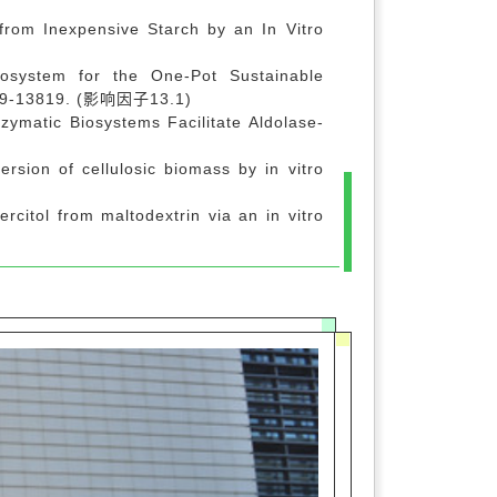
from Inexpensive Starch by an In Vitro
 Biosystem for the One-Pot Sustainable
3809-13819. (影响因子13.1)
Enzymatic Biosystems Facilitate Aldolase-
rsion of cellulosic biomass by in vitro
ercitol from maltodextrin via an in vitro