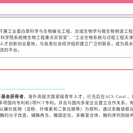
绍：
展工业蛋白质科学与生物催化工程、合成生物学与微生物制造工程
国科学院系统微生物工程重点实验室”、“工业生物系统与过程工程天
人才创新创业基地，与各类社会经济组织建立广泛的联系，成为高
交流的平台。
年基金获得者
，海外高层次国家级青年人才，已先后在ACS Catal.、PNAS、A
20多项国内专利和2项PCT专利。并且与国内多家企业建立合作关系
以廉价底物（淀粉、纤维素和二氧化碳等）为原料，通过多酶级联
酶的分子改造、辅酶再生、酶固定化、多酶复合体、酶的序列到结