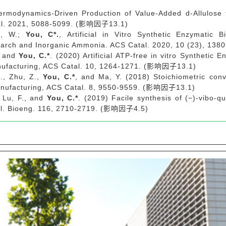
ermodynamics-Driven Production of Value-Added d-Allulose 
tal. 2021, 5088-5099. (影响因子13.1)
u, W.;
You, C*.
, Artificial in Vitro Synthetic Enzymatic
tarch and Inorganic Ammonia. ACS Catal. 2020, 10 (23), 1
, and
You, C.*
. (2020) Artificial ATP-free in vitro Synthetic 
nufacturing, ACS Catal. 10, 1264-1271. (影响因子13.1)
., Zhu, Z.,
You, C.*
, and Ma, Y. (2018) Stoichiometric conve
manufacturing, ACS Catal. 8, 9550-9559. (影响因子13.1)
 Lu, F., and
You, C.*
. (2019) Facile synthesis of (−)-vibo-qu
nol. Bioeng. 116, 2710-2719. (影响因子4.5)