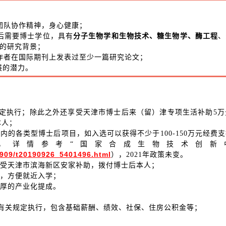
力和团队协作精神，身心健康；
分子生物学和生物技术
、糖生物学
酶工程
后需要博士学位，具有
、
、
等方面的研究背景；
一作者在国际期刊上发表过至少一篇研究论文；
展的潜力。
规定执行；除此之外还享受天津市博士后来（留）津专项生活补助5
本人；
在内的各类型博士后项目，如入选可以获得不少于100-150万元经费
，详情参考“国家合成生物技术创新
01909/t20190926_5401496.html
），2021年政策未变。
享受天津市滨海新区安家补助，拨付博士后本人；
户口，方便就近入学；
丰厚的产业化提成。
员有关规定执行，包含基础薪酬、绩效、社保、住房公积金等；