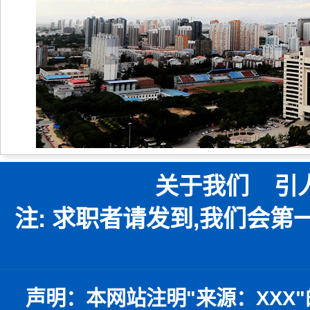
关于我们
引
注: 求职者请发到,我们会
声明：
本网站注明
"
来源：
XXX"