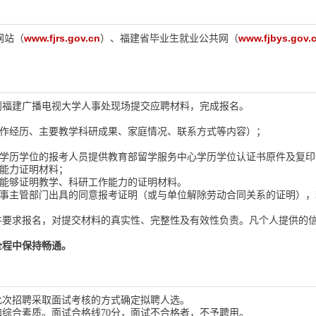
www.fjrs.gov.cn
www.fjbys.gov.
网站（
）、福建省毕业生就业公共网（
到福建广播电视大学人事处现场提交应聘材料，完成报名。
工作经历、主要教学科研成果、家庭情况、联系方式等内容）；
外学历学位的报考人员提供教育部留学服务中心学历学位认证书原件及复印
语能力证明材料；
等能够证明教学、科研工作能力的证明材料。
人事主管部门出具的同意报考证明（或与单位解除劳动合同关系的证明）
件要求报名，对提交材料的真实性、完整性及有效性负责。凡个人提供的
全程中保持畅通。
此次招聘采取面试考核的方式确定拟聘人选。
和综合素质。面试合格线70分，面试不合格者，不予聘用。