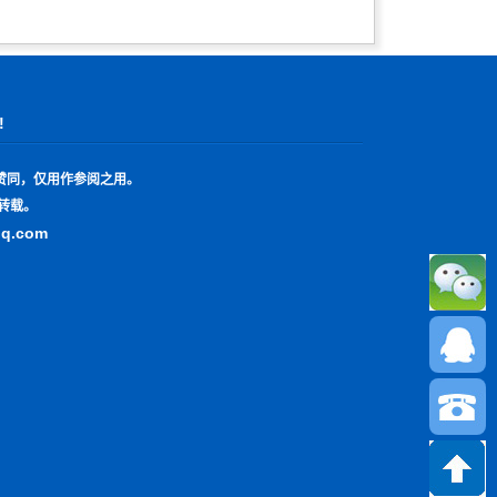
!
赞同，仅用作参阅之用。
转载。
qq.com
13