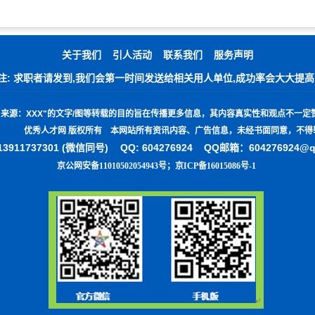
关于我们
引人活动
联系我们
服务声明
注: 求职者请发到,我们会第一时间发送给相关用人单位,成功率会大大提高
"
来源：
XXX"
的文字
/
图等转载的目的旨在传播更多信息，其内容真实性和观点不一定
优秀人才网 版权所有 本网站所有资讯内容、广告信息，未经书面同意，不得
3911737301 (微信同号)
QQ: 604276924 QQ邮箱：604276924@
京公网安备11010502054943号
；
京ICP备16015086号-1