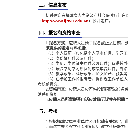
三、信息发布
招聘信息在福建省人力资源和社会保障厅门户
http://www.fjrtvu.edu.cn
（
）公开发布。
四、报名和资格审查
1.
报名方式：
应聘人员请于报名截止之日前，
须提供的报名材料包括：
（1）个人简历（应包括个人基本信息、学习
（2）身份证原件及复印件；
（3）学历、学位证书原件及复印件；取得境
（4）最高学历学习期间的成绩单复印件，外
（5）教学成果、科研成果、论文论著、获奖
（6）已参加工作的报考者，提供现工作单位
考核前提交。
2.资格审查：
应聘人员应严格按照招聘岗位条
消聘用资格。
3.应聘人员所留联系电话应准确无误并在招聘
五、考核
1.
根据福建省属事业单位公开招聘有关规定，
2.面试主要考察学科专业知识、教学科研能力